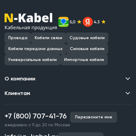
Провода
Кабели связи
Судовые кабели
Кабели передачи данных
Силовые кабели
Универсальные кабели
Импортные кабели
О компании
Клиентам
Контакты
О нас
Каталог
Наши объекты
+7 (800) 707-41-76
Перезвоните мне
Производство кабельной продукции
Партнерство
ежедневно с 9 до 20 по Москве
Срочное изготовление
Документы и реквизиты