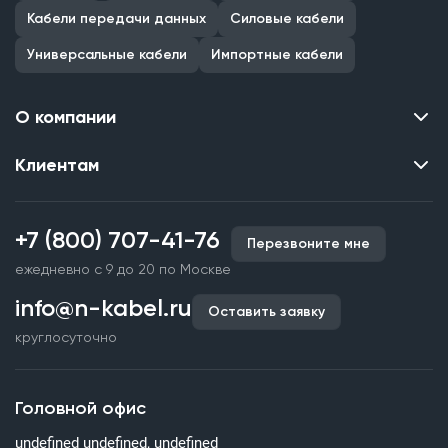
Кабели передачи данных
Силовые кабели
Универсальные кабели
Импортные кабели
О компании
Клиентам
Контакты
О нас
Каталог
Наши объекты
+7 (800) 707-41-76
Перезвоните мне
Производство кабельной продукции
Партнерство
ежедневно с 9 до 20 по Москве
Срочное изготовление
Документы и реквизиты
info@n-kabel.ru
Оплата и доставка
Оставить заявку
Сертификаты
круглосуточно
Гарантия качества
Вакансии
Страхование
Склады
Головной офис
Статьи
undefined undefined, undefined
Вопросы и ответы