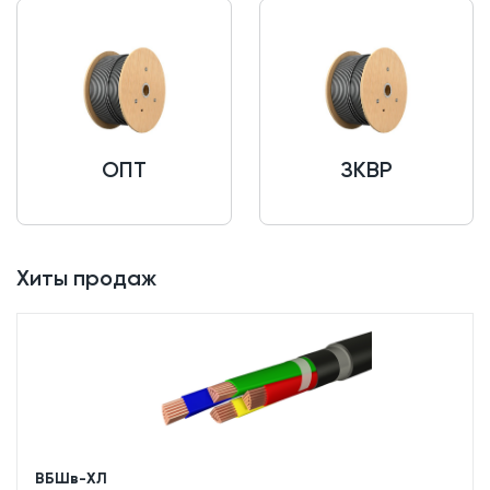
ОПТ
ЗКВР
Хиты продаж
ВБШв-ХЛ