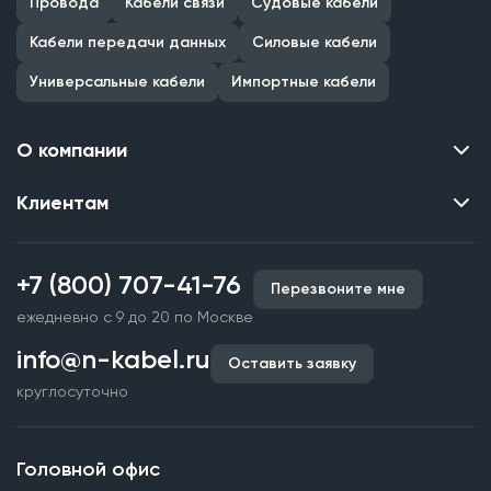
Провода
Кабели связи
Судовые кабели
Кабели передачи данных
Силовые кабели
Универсальные кабели
Импортные кабели
О компании
Клиентам
Контакты
О нас
Каталог
Наши объекты
+7 (800) 707-41-76
Перезвоните мне
Производство кабельной продукции
Партнерство
ежедневно с 9 до 20 по Москве
Срочное изготовление
Документы и реквизиты
info@n-kabel.ru
Оплата и доставка
Оставить заявку
Сертификаты
круглосуточно
Гарантия качества
Вакансии
Страхование
Склады
Головной офис
Статьи