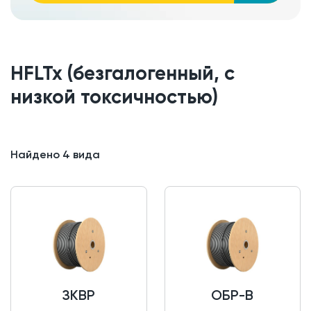
HFLTx (безгалогенный, с
низкой токсичностью)
Найдено
4
вида
ЗКВР
ОБР-В