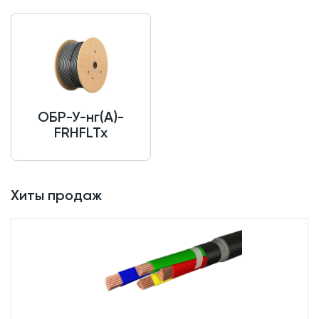
ОБР-У-нг(A)-
FRHFLTx
Хиты продаж